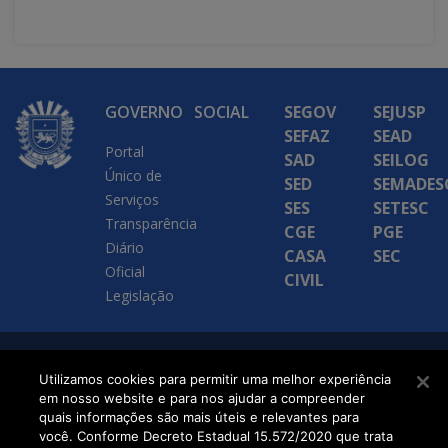
GOVERNO
SOCIAL
SEGOV
SEJUSP
SEFAZ
SEAD
Portal
SAD
SEILOG
Único de
SED
SEMADES
Serviços
SES
SETESC
Transparência
CGE
PGE
Diário
CASA
SEC
Oficial
CIVIL
Legislação
SETDIG | Secretaria-
Utilizamos cookies para permitir uma melhor experiência
em nosso website e para nos ajudar a compreender
Executiva de
quais informações são mais úteis e relevantes para
Transformação Digital
você. Conforme Decreto Estadual 15.572/2020 que trata