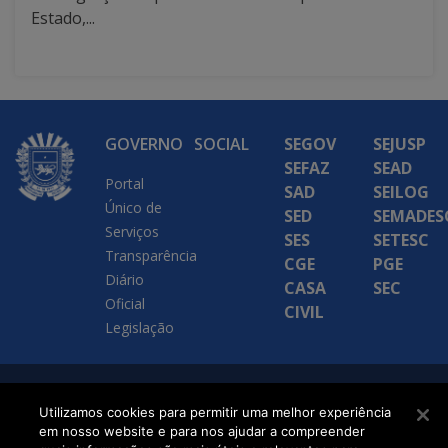
Estado,...
GOVERNO
SOCIAL
SEGOV
SEJUSP
SEFAZ
SEAD
Portal
SAD
SEILOG
Único de
SED
SEMADES
Serviços
SES
SETESC
Transparência
CGE
PGE
Diário
CASA
SEC
Oficial
CIVIL
Legislação
SETDIG | Secretaria-
Utilizamos cookies para permitir uma melhor experiência
Executiva de
em nosso website e para nos ajudar a compreender