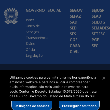
GOVERNO
SOCIAL
SEGOV
SEJUSP
SEFAZ
SEAD
Portal
SAD
SEILOG
Único de
SED
SEMADES
Serviços
SES
SETESC
Transparência
CGE
PGE
Diário
CASA
SEC
Oficial
CIVIL
Legislação
SETDIG | Secretaria-
Utilizamos cookies para permitir uma melhor experiência
Executiva de
em nosso website e para nos ajudar a compreender
quais informações são mais úteis e relevantes para
Transformação Digital
você. Conforme Decreto Estadual 15.572/2020 que trata
da LGPD no Governo do Estado de Mato Grosso do Sul.
Definições de cookies
Prosseguir com todos