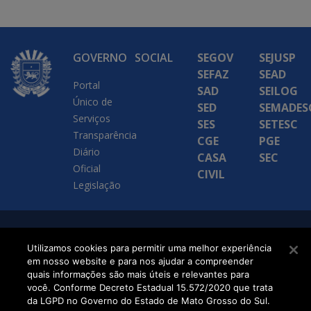
GOVERNO
SOCIAL
SEGOV
SEJUSP
SEFAZ
SEAD
Portal
SAD
SEILOG
Único de
SED
SEMADES
Serviços
SES
SETESC
Transparência
CGE
PGE
Diário
CASA
SEC
Oficial
CIVIL
Legislação
SETDIG | Secretaria-
Utilizamos cookies para permitir uma melhor experiência
Executiva de
em nosso website e para nos ajudar a compreender
quais informações são mais úteis e relevantes para
Transformação Digital
você. Conforme Decreto Estadual 15.572/2020 que trata
da LGPD no Governo do Estado de Mato Grosso do Sul.