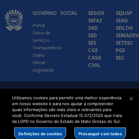
GOVERNO
SOCIAL
SEGOV
SEJUSP
SEFAZ
SEAD
Portal
SAD
SEILOG
Único de
SED
SEMADES
Serviços
SES
SETESC
Transparência
CGE
PGE
Diário
CASA
SEC
Oficial
CIVIL
Legislação
SETDIG | Secretaria-
Utilizamos cookies para permitir uma melhor experiência
Executiva de
em nosso website e para nos ajudar a compreender
quais informações são mais úteis e relevantes para
Transformação Digital
você. Conforme Decreto Estadual 15.572/2020 que trata
da LGPD no Governo do Estado de Mato Grosso do Sul.
Definições de cookies
Prosseguir com todos