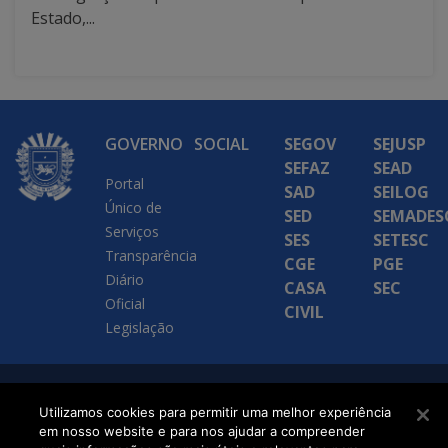
Estado,...
GOVERNO
SOCIAL
SEGOV
SEJUSP
SEFAZ
SEAD
Portal
SAD
SEILOG
Único de
SED
SEMADES
Serviços
SES
SETESC
Transparência
CGE
PGE
Diário
CASA
SEC
Oficial
CIVIL
Legislação
SETDIG | Secretaria-
Utilizamos cookies para permitir uma melhor experiência
Executiva de
em nosso website e para nos ajudar a compreender