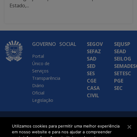
Estado,...
GOVERNO
SOCIAL
SEGOV
SEJUSP
SEFAZ
SEAD
Portal
SAD
SEILOG
Único de
SED
SEMADES
Serviços
SES
SETESC
Transparência
CGE
PGE
Diário
CASA
SEC
Oficial
CIVIL
Legislação
SETDIG | Secretaria-
Utilizamos cookies para permitir uma melhor experiência
Executiva de
em nosso website e para nos ajudar a compreender