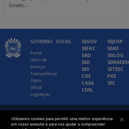
Estado,...
GOVERNO
SOCIAL
SEGOV
SEJUSP
SEFAZ
SEAD
Portal
SAD
SEILOG
Único de
SED
SEMADES
Serviços
SES
SETESC
Transparência
CGE
PGE
Diário
CASA
SEC
Oficial
CIVIL
Legislação
SETDIG | Secretaria-
Utilizamos cookies para permitir uma melhor experiência
Executiva de
em nosso website e para nos ajudar a compreender