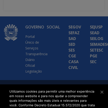
GOVERNO
SOCIAL
SEGOV
SEJUSP
SEFAZ
SEAD
Portal
SAD
SEILOG
Único de
SED
SEMADES
Serviços
SES
SETESC
Transparência
CGE
PGE
Diário
CASA
SEC
Oficial
CIVIL
Legislação
SETDIG | Secretaria-
Utilizamos cookies para permitir uma melhor experiência
em nosso website e para nos ajudar a compreender
Executiva de
quais informações são mais úteis e relevantes para
Transformação Digital
você. Conforme Decreto Estadual 15.572/2020 que trata