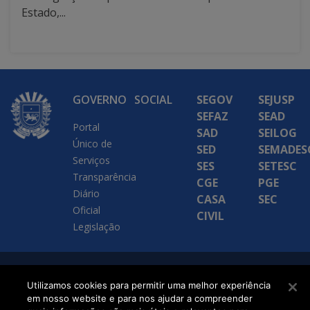
Estado,...
GOVERNO
SOCIAL
SEGOV
SEJUSP
SEFAZ
SEAD
Portal
SAD
SEILOG
Único de
SED
SEMADES
Serviços
SES
SETESC
Transparência
CGE
PGE
Diário
CASA
SEC
Oficial
CIVIL
Legislação
SETDIG | Secretaria-
Utilizamos cookies para permitir uma melhor experiência
Executiva de
em nosso website e para nos ajudar a compreender