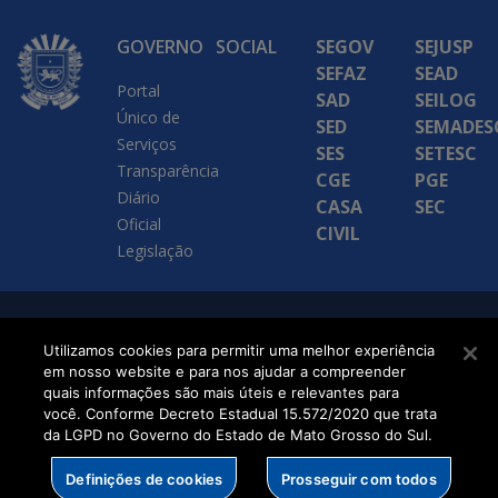
GOVERNO
SOCIAL
SEGOV
SEJUSP
SEFAZ
SEAD
Portal
SAD
SEILOG
Único de
SED
SEMADES
Serviços
SES
SETESC
Transparência
CGE
PGE
Diário
CASA
SEC
Oficial
CIVIL
Legislação
SETDIG | Secretaria-
Utilizamos cookies para permitir uma melhor experiência
Executiva de
em nosso website e para nos ajudar a compreender
quais informações são mais úteis e relevantes para
Transformação Digital
você. Conforme Decreto Estadual 15.572/2020 que trata
da LGPD no Governo do Estado de Mato Grosso do Sul.
Definições de cookies
Prosseguir com todos