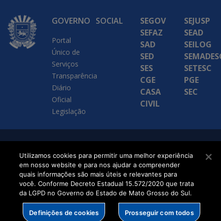
GOVERNO
SOCIAL
SEGOV
SEJUSP
SEFAZ
SEAD
Portal
SAD
SEILOG
Único de
SED
SEMADES
Serviços
SES
SETESC
Transparência
CGE
PGE
Diário
CASA
SEC
Oficial
CIVIL
Legislação
SETDIG | Secretaria-
Utilizamos cookies para permitir uma melhor experiência
Executiva de
em nosso website e para nos ajudar a compreender
quais informações são mais úteis e relevantes para
Transformação Digital
você. Conforme Decreto Estadual 15.572/2020 que trata
da LGPD no Governo do Estado de Mato Grosso do Sul.
Definições de cookies
Prosseguir com todos