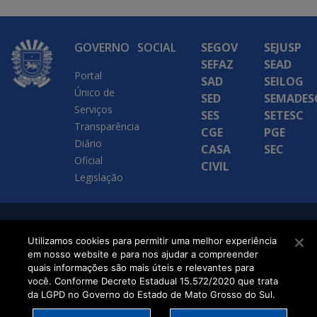
GOVERNO
SOCIAL
SEGOV
SEJUSP
SEFAZ
SEAD
Portal
SAD
SEILOG
Único de
SED
SEMADES
Serviços
SES
SETESC
Transparência
CGE
PGE
Diário
CASA
SEC
Oficial
CIVIL
Legislação
SETDIG | Secretaria-
Utilizamos cookies para permitir uma melhor experiência
Executiva de
em nosso website e para nos ajudar a compreender
quais informações são mais úteis e relevantes para
Transformação Digital
você. Conforme Decreto Estadual 15.572/2020 que trata
da LGPD no Governo do Estado de Mato Grosso do Sul.