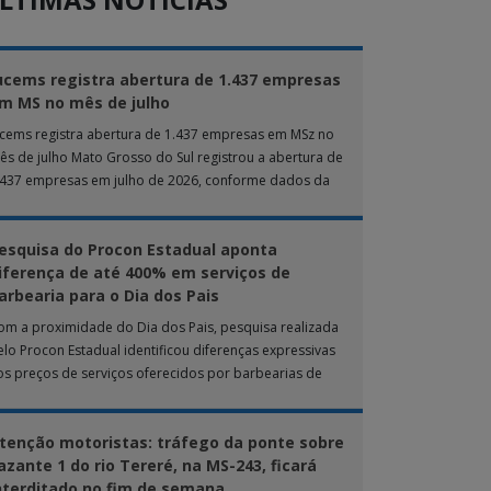
ucems registra abertura de 1.437 empresas
m MS no mês de julho
ucems registra abertura de 1.437 empresas em MSz no
ês de julho Mato Grosso do Sul registrou a abertura de
.437 empresas em julho de 2026, conforme dados da
nta […]
esquisa do Procon Estadual aponta
iferença de até 400% em serviços de
arbearia para o Dia dos Pais
om a proximidade do Dia dos Pais, pesquisa realizada
elo Procon Estadual identificou diferenças expressivas
os preços de serviços oferecidos por barbearias de
ampo Grande. O levantamento analisou 18 tipos […]
tenção motoristas: tráfego da ponte sobre
azante 1 do rio Tereré, na MS-243, ficará
nterditado no fim de semana