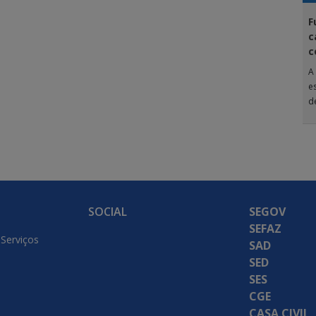
F
c
c
A
e
d
A
SOCIAL
SEGOV
SEFAZ
 Serviços
SAD
SED
SES
CGE
CASA CIVIL