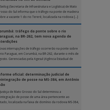
Seilog (Secretaria de Infraestrutura e Logística) de Mato
rosso do Sul informa que o tráfego na ponte de madeira
obre a vazante 1 do rio Tereré, localizada na rodovia […]
orumbá: tráfego da ponte sobre o rio
araguai, na BR-262, tem nova agenda de
nterdições
ovas interrupções de tráfego ocorrerão na ponte sobre
 rio Paraguai, em Corumbá, na BR-262, durante o mês de
gosto. Gerenciadas pela Agesul (Agência Estadual de
estão de Empreendimentos), as […]
nforme oficial: determinação judicial de
eintegração de posse na MS-384, em Antônio
oão
 Justiça de Mato Grosso do Sul determinou a
eintegração de posse de uma área pertencente ao
stado, localizada na faixa de domínio da rodovia MS-384,
as proximidades do município […]