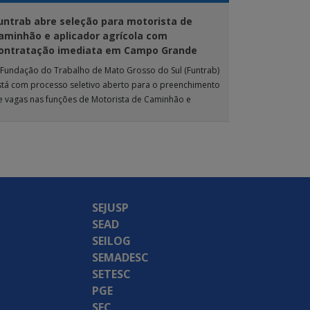
untrab abre seleção para motorista de
aminhão e aplicador agrícola com
ontratação imediata em Campo Grande
 Fundação do Trabalho de Mato Grosso do Sul (Funtrab)
stá com processo seletivo aberto para o preenchimento
e vagas nas funções de Motorista de Caminhão e
plicador Agrícola, destinadas […]
SEJUSP
SEAD
SEILOG
SEMADESC
SETESC
PGE
SEC