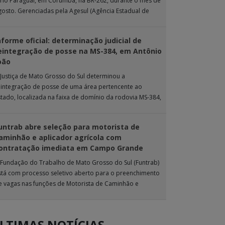
 rio Paraguai, em Corumbá, na BR-262, durante o mês de
gosto. Gerenciadas pela Agesul (Agência Estadual de
estão de Empreendimentos), as […]
nforme oficial: determinação judicial de
eintegração de posse na MS-384, em Antônio
oão
 Justiça de Mato Grosso do Sul determinou a
eintegração de posse de uma área pertencente ao
stado, localizada na faixa de domínio da rodovia MS-384,
as proximidades do município […]
untrab abre seleção para motorista de
aminhão e aplicador agrícola com
ontratação imediata em Campo Grande
 Fundação do Trabalho de Mato Grosso do Sul (Funtrab)
stá com processo seletivo aberto para o preenchimento
e vagas nas funções de Motorista de Caminhão e
plicador Agrícola, destinadas […]
LTIMAS NOTÍCIAS