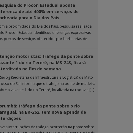
esquisa do Procon Estadual aponta
iferença de até 400% em serviços de
arbearia para o Dia dos Pais
om a proximidade do Dia dos Pais, pesquisa realizada
elo Procon Estadual identificou diferenças expressivas
os preços de serviços oferecidos por barbearias de
ampo Grande. O levantamento analisou 18 tipos […]
tenção motoristas: tráfego da ponte sobre
azante 1 do rio Tereré, na MS-243, ficará
nterditado no fim de semana
Seilog (Secretaria de Infraestrutura e Logística) de Mato
rosso do Sul informa que o tráfego na ponte de madeira
obre a vazante 1 do rio Tereré, localizada na rodovia […]
orumbá: tráfego da ponte sobre o rio
araguai, na BR-262, tem nova agenda de
nterdições
ovas interrupções de tráfego ocorrerão na ponte sobre