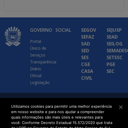
GOVERNO
SOCIAL
SEGOV
SEJUSP
SEFAZ
SEAD
Portal
SAD
SEILOG
Único de
SED
SEMADES
Serviços
SES
SETESC
Transparência
CGE
PGE
Diário
CASA
SEC
Oficial
CIVIL
Legislação
SETDIG | Secretaria-
Utilizamos cookies para permitir uma melhor experiência
em nosso website e para nos ajudar a compreender
Executiva de
quais informações são mais úteis e relevantes para
Transformação Digital
você. Conforme Decreto Estadual 15.572/2020 que trata