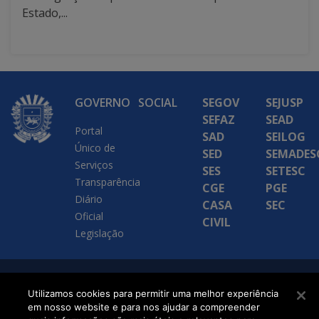
Estado,...
GOVERNO
SOCIAL
SEGOV
SEJUSP
SEFAZ
SEAD
Portal
SAD
SEILOG
Único de
SED
SEMADES
Serviços
SES
SETESC
Transparência
CGE
PGE
Diário
CASA
SEC
Oficial
CIVIL
Legislação
SETDIG | Secretaria-
Utilizamos cookies para permitir uma melhor experiência
Executiva de
em nosso website e para nos ajudar a compreender