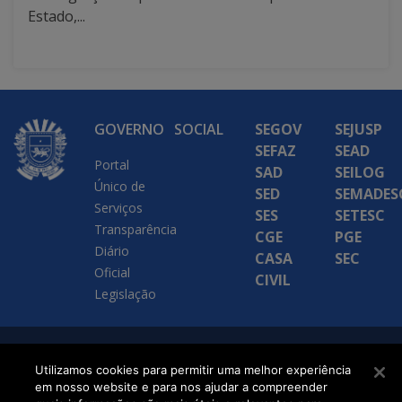
Estado,...
GOVERNO
SOCIAL
SEGOV
SEJUSP
SEFAZ
SEAD
Portal
SAD
SEILOG
Único de
SED
SEMADES
Serviços
SES
SETESC
Transparência
CGE
PGE
Diário
CASA
SEC
Oficial
CIVIL
Legislação
SETDIG | Secretaria-
Utilizamos cookies para permitir uma melhor experiência
Executiva de
em nosso website e para nos ajudar a compreender