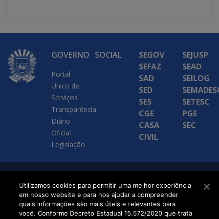
GOVERNO
SOCIAL
SEGOV
SEJUSP
SEFAZ
SEAD
Portal
SAD
SEILOG
Único de
SED
SEMADES
Serviços
SES
SETESC
Transparência
CGE
PGE
Diário
CASA
SEC
Oficial
CIVIL
Legislação
SETDIG | Secretaria-
Utilizamos cookies para permitir uma melhor experiência
em nosso website e para nos ajudar a compreender
Executiva de
quais informações são mais úteis e relevantes para
Transformação Digital
você. Conforme Decreto Estadual 15.572/2020 que trata