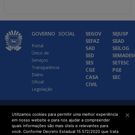
GOVERNO
SOCIAL
SEGOV
SEJUSP
SEFAZ
SEAD
Portal
SAD
SEILOG
Único de
SED
SEMADES
Serviços
SES
SETESC
Transparência
CGE
PGE
Diário
CASA
SEC
Oficial
CIVIL
Legislação
SETDIG | Secretaria-
Utilizamos cookies para permitir uma melhor experiência
em nosso website e para nos ajudar a compreender
Executiva de
quais informações são mais úteis e relevantes para
Transformação Digital
você. Conforme Decreto Estadual 15.572/2020 que trata