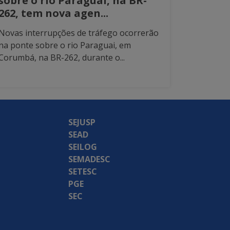
sobre o rio Paraguai, na BR-
262, tem nova agen...
Novas interrupções de tráfego ocorrerão
na ponte sobre o rio Paraguai, em
Corumbá, na BR-262, durante o...
SEJUSP
SEAD
SEILOG
SEMADESC
SETESC
PGE
SEC