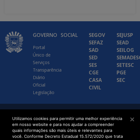
GOVERNO
SOCIAL
SEGOV
SEJUSP
SEFAZ
SEAD
Portal
SAD
SEILOG
Único de
SED
SEMADES
Serviços
SES
SETESC
Transparência
CGE
PGE
Diário
CASA
SEC
Oficial
CIVIL
Legislação
SETDIG | Secretaria-
Utilizamos cookies para permitir uma melhor experiência
em nosso website e para nos ajudar a compreender
Executiva de
quais informações são mais úteis e relevantes para
Transformação Digital
você. Conforme Decreto Estadual 15.572/2020 que trata