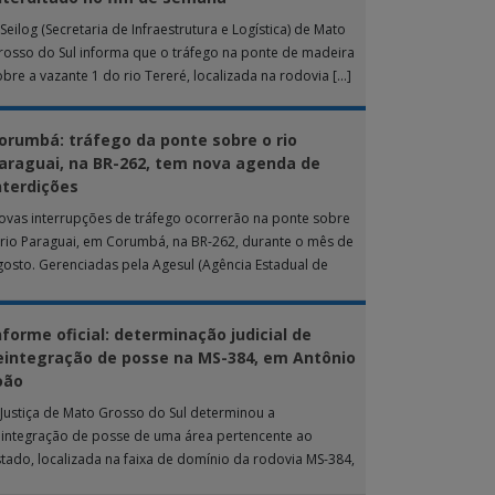
Seilog (Secretaria de Infraestrutura e Logística) de Mato
rosso do Sul informa que o tráfego na ponte de madeira
obre a vazante 1 do rio Tereré, localizada na rodovia […]
orumbá: tráfego da ponte sobre o rio
araguai, na BR-262, tem nova agenda de
nterdições
ovas interrupções de tráfego ocorrerão na ponte sobre
 rio Paraguai, em Corumbá, na BR-262, durante o mês de
gosto. Gerenciadas pela Agesul (Agência Estadual de
estão de Empreendimentos), as […]
nforme oficial: determinação judicial de
eintegração de posse na MS-384, em Antônio
oão
 Justiça de Mato Grosso do Sul determinou a
eintegração de posse de uma área pertencente ao
stado, localizada na faixa de domínio da rodovia MS-384,
as proximidades do município […]