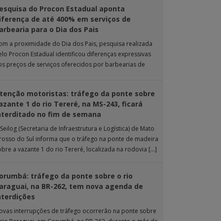
esquisa do Procon Estadual aponta
iferença de até 400% em serviços de
arbearia para o Dia dos Pais
om a proximidade do Dia dos Pais, pesquisa realizada
elo Procon Estadual identificou diferenças expressivas
os preços de serviços oferecidos por barbearias de
ampo Grande. O levantamento analisou 18 tipos […]
tenção motoristas: tráfego da ponte sobre
azante 1 do rio Tereré, na MS-243, ficará
nterditado no fim de semana
Seilog (Secretaria de Infraestrutura e Logística) de Mato
rosso do Sul informa que o tráfego na ponte de madeira
obre a vazante 1 do rio Tereré, localizada na rodovia […]
orumbá: tráfego da ponte sobre o rio
araguai, na BR-262, tem nova agenda de
nterdições
ovas interrupções de tráfego ocorrerão na ponte sobre