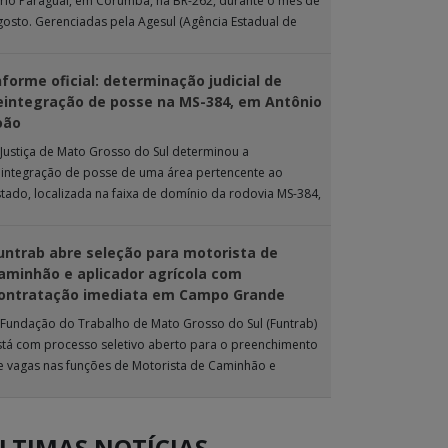
 rio Paraguai, em Corumbá, na BR-262, durante o mês de
gosto. Gerenciadas pela Agesul (Agência Estadual de
estão de Empreendimentos), as […]
nforme oficial: determinação judicial de
eintegração de posse na MS-384, em Antônio
oão
 Justiça de Mato Grosso do Sul determinou a
eintegração de posse de uma área pertencente ao
stado, localizada na faixa de domínio da rodovia MS-384,
as proximidades do município […]
untrab abre seleção para motorista de
aminhão e aplicador agrícola com
ontratação imediata em Campo Grande
 Fundação do Trabalho de Mato Grosso do Sul (Funtrab)
stá com processo seletivo aberto para o preenchimento
e vagas nas funções de Motorista de Caminhão e
plicador Agrícola, destinadas […]
LTIMAS NOTÍCIAS