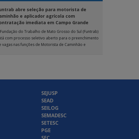
untrab abre seleção para motorista de
aminhão e aplicador agrícola com
ontratação imediata em Campo Grande
 Fundação do Trabalho de Mato Grosso do Sul (Funtrab)
stá com processo seletivo aberto para o preenchimento
e vagas nas funções de Motorista de Caminhão e
plicador Agrícola, destinadas […]
SEJUSP
SEAD
SEILOG
SEMADESC
SETESC
PGE
SEC