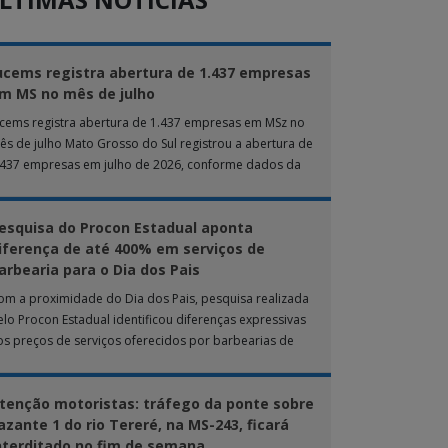
ucems registra abertura de 1.437 empresas
m MS no mês de julho
ucems registra abertura de 1.437 empresas em MSz no
ês de julho Mato Grosso do Sul registrou a abertura de
.437 empresas em julho de 2026, conforme dados da
nta […]
esquisa do Procon Estadual aponta
iferença de até 400% em serviços de
arbearia para o Dia dos Pais
om a proximidade do Dia dos Pais, pesquisa realizada
elo Procon Estadual identificou diferenças expressivas
os preços de serviços oferecidos por barbearias de
ampo Grande. O levantamento analisou 18 tipos […]
tenção motoristas: tráfego da ponte sobre
azante 1 do rio Tereré, na MS-243, ficará
nterditado no fim de semana