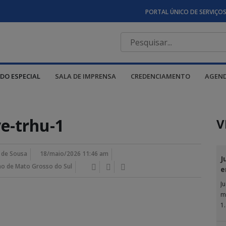
PORTAL ÚNICO DE SERVIÇO
DO ESPECIAL
SALA DE IMPRENSA
CREDENCIAMENTO
AGEN
ve-trhu-1
V
 de Sousa
18/maio/2026 11:46 am
J
no de Mato Grosso do Sul
e
J
m
1
Ju