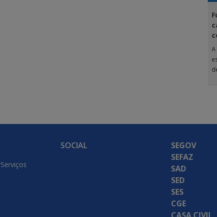
F
c
c
A
e
d
A
SOCIAL
SEGOV
SEFAZ
 Serviços
SAD
SED
SES
CGE
CASA CIVIL