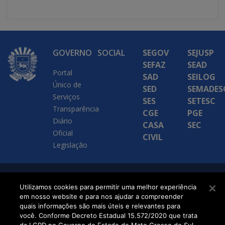
GOVERNO
SOCIAL
SEGOV
SEJUSP
SEFAZ
SEAD
Portal
SAD
SEILOG
Único de
SED
SEMADES
Serviços
SES
SETESC
Transparência
CGE
PGE
Diário
CASA
SEC
Oficial
CIVIL
Legislação
SETDIG | Secretaria-
Utilizamos cookies para permitir uma melhor experiência
em nosso website e para nos ajudar a compreender
Executiva de
quais informações são mais úteis e relevantes para
Transformação Digital
você. Conforme Decreto Estadual 15.572/2020 que trata