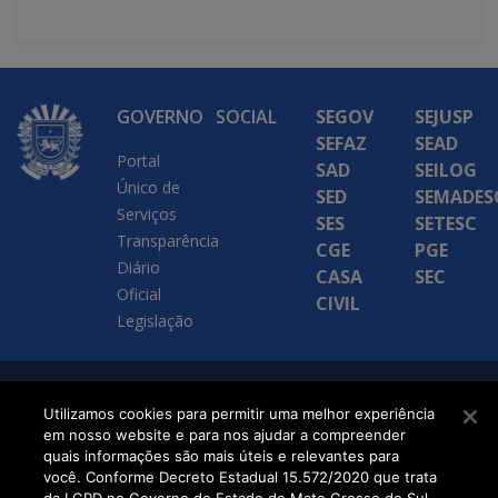
GOVERNO
SOCIAL
SEGOV
SEJUSP
SEFAZ
SEAD
Portal
SAD
SEILOG
Único de
SED
SEMADES
Serviços
SES
SETESC
Transparência
CGE
PGE
Diário
CASA
SEC
Oficial
CIVIL
Legislação
SETDIG | Secretaria-
Utilizamos cookies para permitir uma melhor experiência
em nosso website e para nos ajudar a compreender
Executiva de
quais informações são mais úteis e relevantes para
Transformação Digital
você. Conforme Decreto Estadual 15.572/2020 que trata