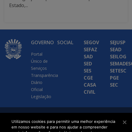
Estado,...
GOVERNO
SOCIAL
SEGOV
SEJUSP
SEFAZ
SEAD
Portal
SAD
SEILOG
Único de
SED
SEMADES
Serviços
SES
SETESC
Transparência
CGE
PGE
Diário
CASA
SEC
Oficial
CIVIL
Legislação
SETDIG | Secretaria-
Utilizamos cookies para permitir uma melhor experiência
Executiva de
em nosso website e para nos ajudar a compreender