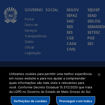
GOVERNO
SOCIAL
SEGOV
SEJUSP
SEFAZ
SEAD
Portal
SAD
SEILOG
Único de
SED
SEMADES
Serviços
SES
SETESC
Transparência
CGE
PGE
Diário
CASA
SEC
Oficial
CIVIL
Legislação
SETDIG | Secretaria-
Utilizamos cookies para permitir uma melhor experiência
Executiva de
em nosso website e para nos ajudar a compreender
quais informações são mais úteis e relevantes para
Transformação Digital
você. Conforme Decreto Estadual 15.572/2020 que trata
da LGPD no Governo do Estado de Mato Grosso do Sul.
Definições de cookies
Prosseguir com todos