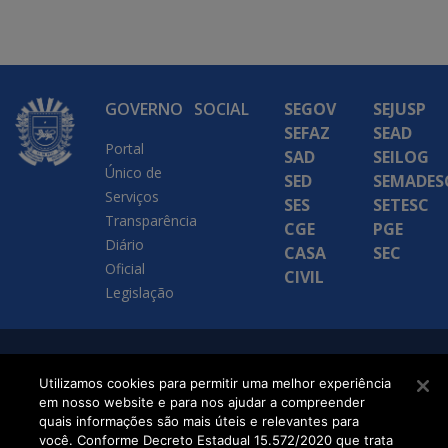
GOVERNO
SOCIAL
SEGOV
SEJUSP
SEFAZ
SEAD
Portal
SAD
SEILOG
Único de
SED
SEMADES
Serviços
SES
SETESC
Transparência
CGE
PGE
Diário
CASA
SEC
Oficial
CIVIL
Legislação
SETDIG | Secretaria-
Utilizamos cookies para permitir uma melhor experiência
Executiva de
em nosso website e para nos ajudar a compreender
quais informações são mais úteis e relevantes para
Transformação Digital
você. Conforme Decreto Estadual 15.572/2020 que trata