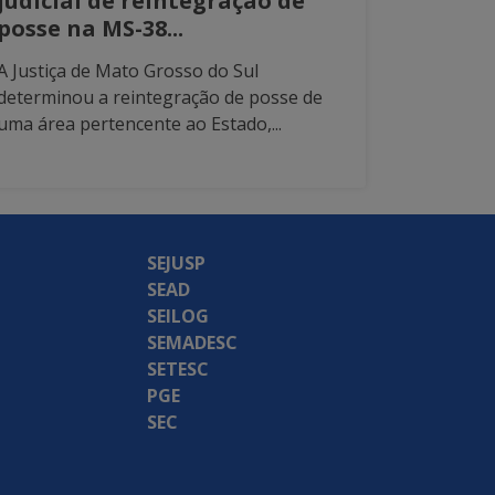
judicial de reintegração de
posse na MS-38...
A Justiça de Mato Grosso do Sul
determinou a reintegração de posse de
uma área pertencente ao Estado,...
SEJUSP
SEAD
SEILOG
SEMADESC
SETESC
PGE
SEC