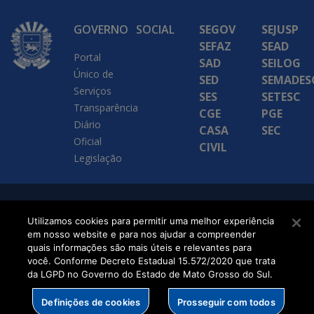
GOVERNO
SOCIAL
SEGOV
SEJUSP
SEFAZ
SEAD
Portal
SAD
SEILOG
Único de
SED
SEMADES
Serviços
SES
SETESC
Transparência
CGE
PGE
Diário
CASA
SEC
Oficial
CIVIL
Legislação
SETDIG | Secretaria-
Utilizamos cookies para permitir uma melhor experiência
Executiva de
em nosso website e para nos ajudar a compreender
quais informações são mais úteis e relevantes para
Transformação Digital
você. Conforme Decreto Estadual 15.572/2020 que trata
da LGPD no Governo do Estado de Mato Grosso do Sul.
Definições de cookies
Prosseguir com todos