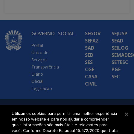
GOVERNO
SOCIAL
SEGOV
SEJUSP
SEFAZ
SEAD
Portal
SAD
SEILOG
Único de
SED
SEMADES
Serviços
SES
SETESC
Transparência
CGE
PGE
Diário
CASA
SEC
Oficial
CIVIL
Legislação
SETDIG | Secretaria-
Utilizamos cookies para permitir uma melhor experiência
em nosso website e para nos ajudar a compreender
Executiva de
quais informações são mais úteis e relevantes para
Transformação Digital
você. Conforme Decreto Estadual 15.572/2020 que trata