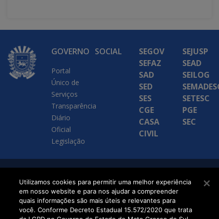
GOVERNO
SOCIAL
SEGOV
SEJUSP
SEFAZ
SEAD
Portal
SAD
SEILOG
Único de
SED
SEMADES
Serviços
SES
SETESC
Transparência
CGE
PGE
Diário
CASA
SEC
Oficial
CIVIL
Legislação
SETDIG | Secretaria-
Utilizamos cookies para permitir uma melhor experiência
em nosso website e para nos ajudar a compreender
Executiva de
quais informações são mais úteis e relevantes para
Transformação Digital
você. Conforme Decreto Estadual 15.572/2020 que trata