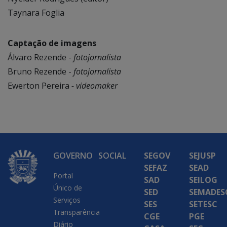
Taynara Foglia
Captação de imagens
Álvaro Rezende -
fotojornalista
Bruno Rezende -
fotojornalista
Ewerton Pereira
- videomaker
GOVERNO
SOCIAL
SEGOV
SEJUSP
SEFAZ
SEAD
Portal
SAD
SEILOG
Único de
SED
SEMADES
Serviços
SES
SETESC
Transparência
CGE
PGE
Diário