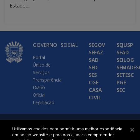
Estado,...
GOVERNO
SOCIAL
SEGOV
SEJUSP
SEFAZ
SEAD
Portal
SAD
SEILOG
Único de
SED
SEMADES
Serviços
SES
SETESC
Transparência
CGE
PGE
Diário
CASA
SEC
Oficial
CIVIL
Legislação
SETDIG | Secretaria-
Utilizamos cookies para permitir uma melhor experiência
Executiva de
em nosso website e para nos ajudar a compreender