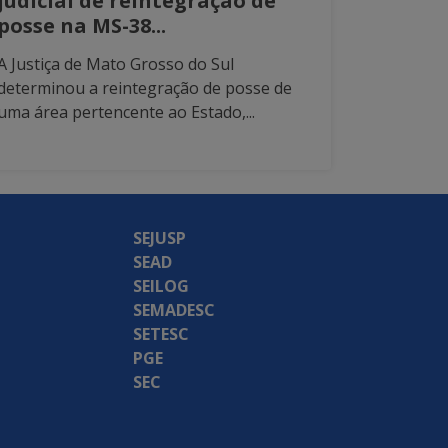
judicial de reintegração de
posse na MS-38...
A Justiça de Mato Grosso do Sul
determinou a reintegração de posse de
uma área pertencente ao Estado,...
SEJUSP
SEAD
SEILOG
SEMADESC
SETESC
PGE
SEC