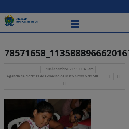
78571658_113588896662016
10/dezembro/2019 11:46 am
Agência de Noticias do Governo de Mato Grosso do Sul