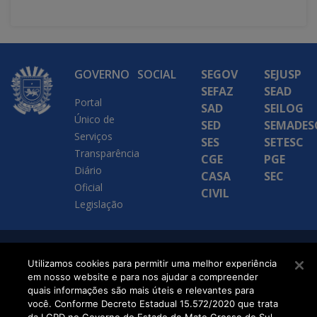
GOVERNO
SOCIAL
SEGOV
SEJUSP
SEFAZ
SEAD
Portal
SAD
SEILOG
Único de
SED
SEMADES
Serviços
SES
SETESC
Transparência
CGE
PGE
Diário
CASA
SEC
Oficial
CIVIL
Legislação
SETDIG | Secretaria-
Utilizamos cookies para permitir uma melhor experiência
em nosso website e para nos ajudar a compreender
Executiva de
quais informações são mais úteis e relevantes para
Transformação Digital
você. Conforme Decreto Estadual 15.572/2020 que trata