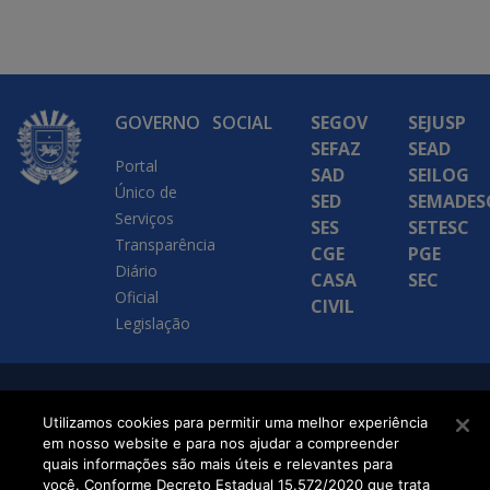
GOVERNO
SOCIAL
SEGOV
SEJUSP
SEFAZ
SEAD
Portal
SAD
SEILOG
Único de
SED
SEMADES
Serviços
SES
SETESC
Transparência
CGE
PGE
Diário
CASA
SEC
Oficial
CIVIL
Legislação
SETDIG | Secretaria-
Utilizamos cookies para permitir uma melhor experiência
Executiva de
em nosso website e para nos ajudar a compreender
quais informações são mais úteis e relevantes para
Transformação Digital
você. Conforme Decreto Estadual 15.572/2020 que trata