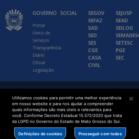
GOVERNO
SOCIAL
SEGOV
SEJUSP
SEFAZ
SEAD
Portal
SAD
SEILOG
Único de
SED
SEMADES
Serviços
SES
SETESC
Transparência
CGE
PGE
Diário
CASA
SEC
Oficial
CIVIL
Legislação
SETDIG | Secretaria-
Utilizamos cookies para permitir uma melhor experiência
Executiva de
em nosso website e para nos ajudar a compreender
quais informações são mais úteis e relevantes para
Transformação Digital
você. Conforme Decreto Estadual 15.572/2020 que trata
da LGPD no Governo do Estado de Mato Grosso do Sul.
Definições de cookies
Prosseguir com todos