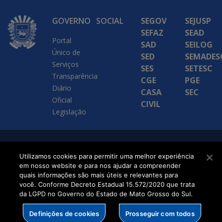
GOVERNO
SOCIAL
SEGOV
SEJUSP
SEFAZ
SEAD
Portal
SAD
SEILOG
Único de
SED
SEMADES
Serviços
SES
SETESC
Transparência
CGE
PGE
Diário
CASA
SEC
Oficial
CIVIL
Legislação
SETDIG | Secretaria-
Utilizamos cookies para permitir uma melhor experiência
Executiva de
em nosso website e para nos ajudar a compreender
quais informações são mais úteis e relevantes para
Transformação Digital
você. Conforme Decreto Estadual 15.572/2020 que trata
da LGPD no Governo do Estado de Mato Grosso do Sul.
Definições de cookies
Prosseguir com todos