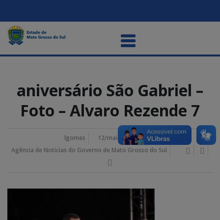
aniversário São Gabriel –
Foto – Alvaro Rezende 7
lgomes
12/maio/2026 8:25 am
Agência de Noticias do Governo de Mato Grosso do Sul