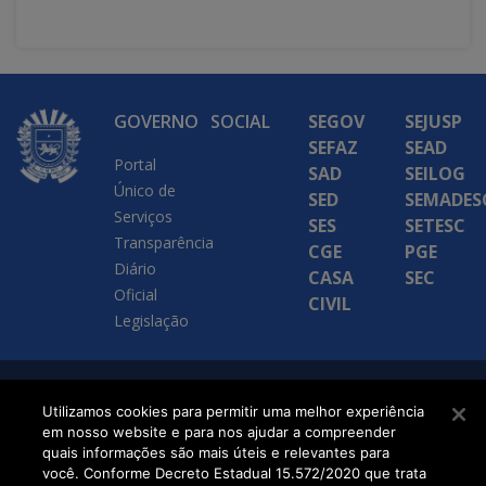
GOVERNO
SOCIAL
SEGOV
SEJUSP
SEFAZ
SEAD
Portal
SAD
SEILOG
Único de
SED
SEMADES
Serviços
SES
SETESC
Transparência
CGE
PGE
Diário
CASA
SEC
Oficial
CIVIL
Legislação
SETDIG | Secretaria-
Utilizamos cookies para permitir uma melhor experiência
em nosso website e para nos ajudar a compreender
Executiva de
quais informações são mais úteis e relevantes para
Transformação Digital
você. Conforme Decreto Estadual 15.572/2020 que trata