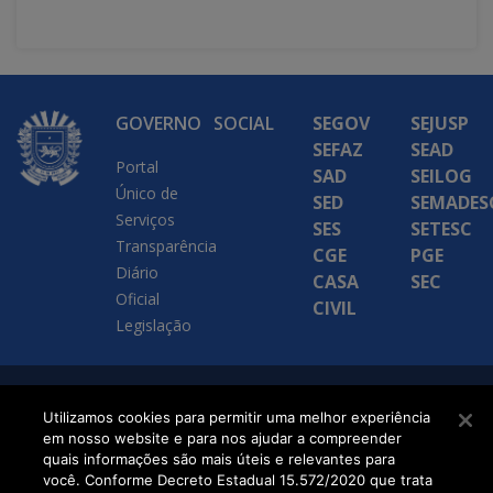
GOVERNO
SOCIAL
SEGOV
SEJUSP
SEFAZ
SEAD
Portal
SAD
SEILOG
Único de
SED
SEMADES
Serviços
SES
SETESC
Transparência
CGE
PGE
Diário
CASA
SEC
Oficial
CIVIL
Legislação
SETDIG | Secretaria-
Utilizamos cookies para permitir uma melhor experiência
em nosso website e para nos ajudar a compreender
Executiva de
quais informações são mais úteis e relevantes para
Transformação Digital
você. Conforme Decreto Estadual 15.572/2020 que trata