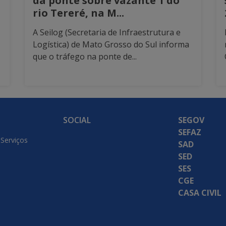
da ponte sobre vazante 1 do
rio Tereré, na M...
A Seilog (Secretaria de Infraestrutura e
Logística) de Mato Grosso do Sul informa
que o tráfego na ponte de...
SOCIAL
SEGOV
SEFAZ
 Serviços
SAD
SED
SES
CGE
CASA CIVIL