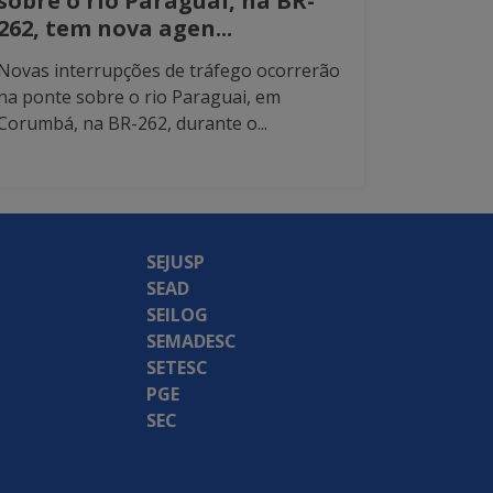
sobre o rio Paraguai, na BR-
262, tem nova agen...
Novas interrupções de tráfego ocorrerão
na ponte sobre o rio Paraguai, em
Corumbá, na BR-262, durante o...
SEJUSP
SEAD
SEILOG
SEMADESC
SETESC
PGE
SEC