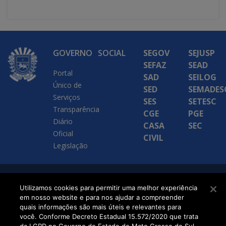
GOVERNO
SOCIAL
SEGOV
SEJUSP
SEFAZ
SEAD
Portal
SAD
SEILOG
Único de
SED
SEMADES
Serviços
SES
SETESC
Transparência
CGE
PGE
Diário
CASA
SEC
Oficial
CIVIL
Legislação
SETDIG | Secretaria-
Utilizamos cookies para permitir uma melhor experiência
em nosso website e para nos ajudar a compreender
Executiva de
quais informações são mais úteis e relevantes para
Transformação Digital
você. Conforme Decreto Estadual 15.572/2020 que trata