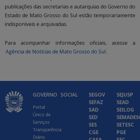
publicações das secretarias e autarquias do Governo do
Estado de Mato Grosso do Sul estão temporariamente
indisponíveis e arquivadas.
Para acompanhar informações oficiais, acesse a
Agência de Notícias de Mato Grosso do Sul
.
GOVERNO
SOCIAL
SEGOV
SEJUSP
SEFAZ
SEAD
Portal
SAD
SEILOG
Único de
SED
SEMADES
Serviços
SES
SETESC
Transparência
CGE
PGE
Diário
CASA
SEC