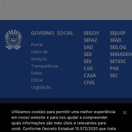
GOVERNO
SOCIAL
SEGOV
SEJUSP
SEFAZ
SEAD
Portal
SAD
SEILOG
Único de
SED
SEMADES
Serviços
SES
SETESC
Transparência
CGE
PGE
Diário
CASA
SEC
Oficial
CIVIL
Legislação
SETDIG | Secretaria-
Utilizamos cookies para permitir uma melhor experiência
em nosso website e para nos ajudar a compreender
Executiva de
quais informações são mais úteis e relevantes para
Transformação Digital
você. Conforme Decreto Estadual 15.572/2020 que trata