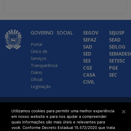
GOVERNO
SOCIAL
SEGOV
SEJUSP
SEFAZ
SEAD
Portal
SAD
SEILOG
Único de
SED
SEMADES
Serviços
SES
SETESC
Transparência
CGE
PGE
Diário
CASA
SEC
Oficial
CIVIL
Legislação
SETDIG | Secretaria-
Utilizamos cookies para permitir uma melhor experiência
em nosso website e para nos ajudar a compreender
Executiva de
quais informações são mais úteis e relevantes para
Transformação Digital
você. Conforme Decreto Estadual 15.572/2020 que trata