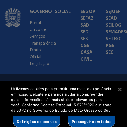
GOVERNO
SOCIAL
SEGOV
SEJUSP
SEFAZ
SEAD
Portal
SAD
SEILOG
Único de
SED
SEMADES
Serviços
SES
SETESC
Transparência
CGE
PGE
Diário
CASA
SEC
Oficial
CIVIL
Legislação
SETDIG | Secretaria-
Utilizamos cookies para permitir uma melhor experiência
Executiva de
em nosso website e para nos ajudar a compreender
quais informações são mais úteis e relevantes para
Transformação Digital
você. Conforme Decreto Estadual 15.572/2020 que trata
da LGPD no Governo do Estado de Mato Grosso do Sul.
Definições de cookies
Prosseguir com todos