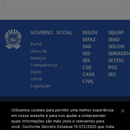
GOVERNO
SOCIAL
SEGOV
SEJUSP
SEFAZ
SEAD
Portal
SAD
SEILOG
Único de
SED
SEMADES
Serviços
SES
SETESC
Transparência
CGE
PGE
Diário
CASA
SEC
Oficial
CIVIL
Legislação
SETDIG | Secretaria-
Utilizamos cookies para permitir uma melhor experiência
em nosso website e para nos ajudar a compreender
Executiva de
quais informações são mais úteis e relevantes para
Transformação Digital
você. Conforme Decreto Estadual 15.572/2020 que trata