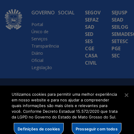
GOVERNO
SOCIAL
SEGOV
SEJUSP
SEFAZ
SEAD
Portal
SAD
SEILOG
Único de
SED
SEMADES
Serviços
SES
SETESC
Transparência
CGE
PGE
Diário
CASA
SEC
Oficial
CIVIL
Legislação
SETDIG | Secretaria-
Utilizamos cookies para permitir uma melhor experiência
Executiva de
em nosso website e para nos ajudar a compreender
quais informações são mais úteis e relevantes para
Transformação Digital
você. Conforme Decreto Estadual 15.572/2020 que trata
da LGPD no Governo do Estado de Mato Grosso do Sul.
Definições de cookies
Prosseguir com todos