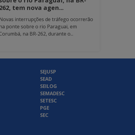
sobre o rio Paraguai, na BR-
262, tem nova agen...
Novas interrupções de tráfego ocorrerão
na ponte sobre o rio Paraguai, em
Corumbá, na BR-262, durante o...
SEJUSP
SEAD
SEILOG
SEMADESC
SETESC
PGE
SEC